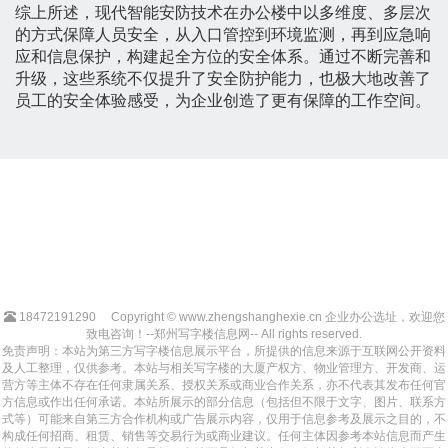
综上所述，现代智能安防技术在办公楼中以多维度、多层次
的方式保障人员安全，从入口管控到环境监测，再到应急响
应和信息保护，构建起全方位的安全体系。通过不断完善和
升级，这些系统不仅提升了安全防护能力，也极大地改善了
员工的安全体验感受，为企业创造了更有保障的工作空间。
18472191290
Copyright © www.zhengshanghexie.cn 企业办公选址，欢迎您
致电咨询！--郑州写字楼信息网-- All rights reserved.
免责声明：本站为第三方写字楼信息展示平台，所提供的信息来源于互联网公开资料
及人工整理，仅供参考。本站与相关写字楼的大厦产权方、物业管理方、开发商、运
营方等主体不存在任何隶属关系、授权关系或商业合作关系，亦不代表其发布任何官
方信息或作出任何承诺。本站所展示的部分信息（包括但不限于文字、图片、联系方
式等）可能来自第三方合作机构或广告展示内容，仅用于信息参考及展示之目的，不
构成任何招商、租赁、销售等交易行为或商业建议。任何主体因参考本站信息而产生