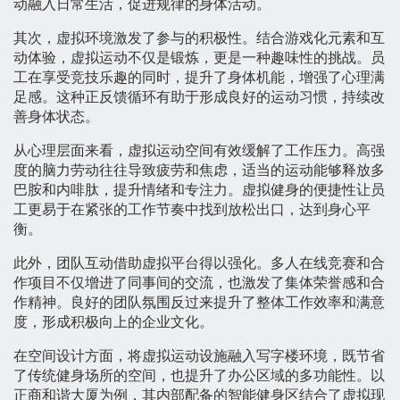
动融入日常生活，促进规律的身体活动。
其次，虚拟环境激发了参与的积极性。结合游戏化元素和互
动体验，虚拟运动不仅是锻炼，更是一种趣味性的挑战。员
工在享受竞技乐趣的同时，提升了身体机能，增强了心理满
足感。这种正反馈循环有助于形成良好的运动习惯，持续改
善身体状态。
从心理层面来看，虚拟运动空间有效缓解了工作压力。高强
度的脑力劳动往往导致疲劳和焦虑，适当的运动能够释放多
巴胺和内啡肽，提升情绪和专注力。虚拟健身的便捷性让员
工更易于在紧张的工作节奏中找到放松出口，达到身心平
衡。
此外，团队互动借助虚拟平台得以强化。多人在线竞赛和合
作项目不仅增进了同事间的交流，也激发了集体荣誉感和合
作精神。良好的团队氛围反过来提升了整体工作效率和满意
度，形成积极向上的企业文化。
在空间设计方面，将虚拟运动设施融入写字楼环境，既节省
了传统健身场所的空间，也提升了办公区域的多功能性。以
正商和谐大厦为例，其内部配备的智能健身区结合了虚拟现