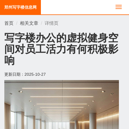
郑州写字楼信息网
切
换
导
首页
相关文章
详情页
航
写字楼办公的虚拟健身空
间对员工活力有何积极影
响
更新日期：
2025-10-27