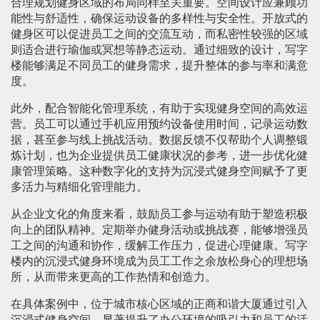
合理规划健身区域的布局同样至关重要。空间设计应兼顾功
能性与舒适性，确保运动设备的多样性与安全性。开放式的
健身区可以促进员工之间的交流互动，而私密性较强的区域
则适合进行瑜伽或冥想等静态运动。通过细致的设计，写字
楼能够满足不同员工的健身需求，提升整体的参与率和满意
度。
此外，配合智能化管理系统，有助于实现健身空间的高效运
营。员工可以通过手机应用预约设备使用时间，记录运动数
据，甚至参与线上挑战活动。数据反馈不仅帮助个人调整锻
炼计划，也为企业提供员工健康状况的参考，进一步优化健
康管理策略。这种数字化的支持为沉浸式健身空间赋予了更
多活力与精细化管理能力。
从企业文化的角度来看，鼓励员工参与运动有助于塑造积极
向上的团队精神。定期举办健身活动或挑战赛，能够增强员
工之间的沟通和协作，缓解工作压力，促进心理健康。写字
楼内的沉浸式健身环境成为员工工作之余放松身心的理想场
所，从而带来更高的工作热情和创造力。
在具体案例中，位于城市核心区域的正商和谐大厦通过引入
沉浸式健身空间，显著提升了办公环境的吸引力和员工的活